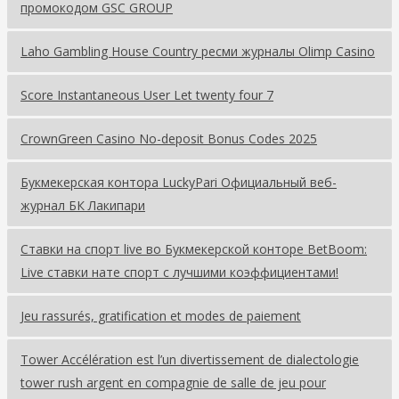
промокодом GSC GROUP
Laho Gambling House Country ресми журналы Olimp Casino
Score Instantaneous User Let twenty four 7
CrownGreen Сasino No-deposit Bonus Codes 2025
Букмекерская контора LuckyPari Официальный веб-
журнал БК Лакипари
Ставки на спорт live во Букмекерской конторе BetBoom:
Live ставки нате спорт с лучшими коэффициентами!
Jeu rassurés, gratification et modes de paiement
Tower Accélération est l’un divertissement de dialectologie
tower rush argent en compagnie de salle de jeu pour