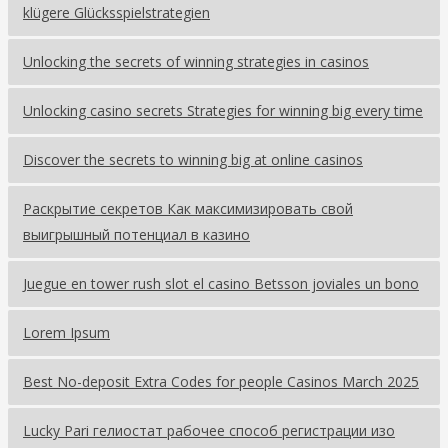
klügere Glücksspielstrategien
Unlocking the secrets of winning strategies in casinos
Unlocking casino secrets Strategies for winning big every time
Discover the secrets to winning big at online casinos
Раскрытие секретов Как максимизировать свой
выигрышный потенциал в казино
Juegue en tower rush slot el casino Betsson joviales un bono
Lorem Ipsum
Best No-deposit Extra Codes for people Casinos March 2025
Lucky Pari гелиостат рабочее способ регистрации изо