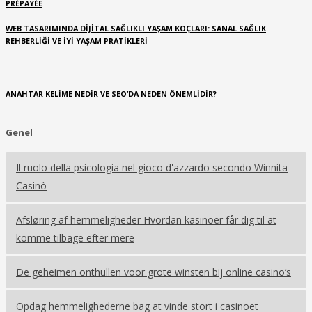
PRÉPAYÉE
WEB TASARIMINDA DIJITAL SAĞLIKLI YAŞAM KOÇLARI: SANAL SAĞLIK
REHBERLIĞI VE İYI YAŞAM PRATIKLERI
ANAHTAR KELIME NEDIR VE SEO’DA NEDEN ÖNEMLIDIR?
Genel
Il ruolo della psicologia nel gioco d'azzardo secondo Winnita
Casinò
Afsløring af hemmeligheder Hvordan kasinoer får dig til at
komme tilbage efter mere
De geheimen onthullen voor grote winsten bij online casino’s
Opdag hemmelighederne bag at vinde stort i casinoet