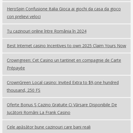
HeroSpin Confusione Italia Gioca ai giochi da casa da gioco
con prelievi veloci
Tu cazinouri online între România în 2024
Best Internet casino Incentives to own 2025 Claim Yours Now
Crowngreen: Cet Casino un tantinet en compagnie de Carte
Prépayée
CrownGreen Local casino: Invited Extra to $9,one hundred
thousand, 250 FS
Oferte Bonus Ş Cazino Gratuite Ci Vărsare Disponibile De
Jucătorii Români La Frank Casino
Cele apăsător bune cazinouri care bani reali