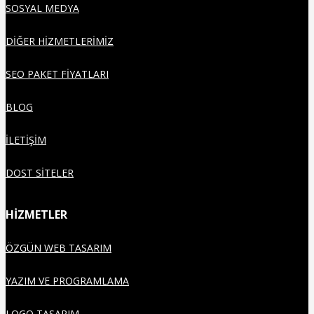
SOSYAL MEDYA
DİĞER HİZMETLERİMİZ
SEO PAKET FİYATLARI
BLOG
İLETİŞİM
DOST SİTELER
HİZMETLER
ÖZGÜN WEB TASARIM
YAZIM VE PROGRAMLAMA
LOGO TASARIM