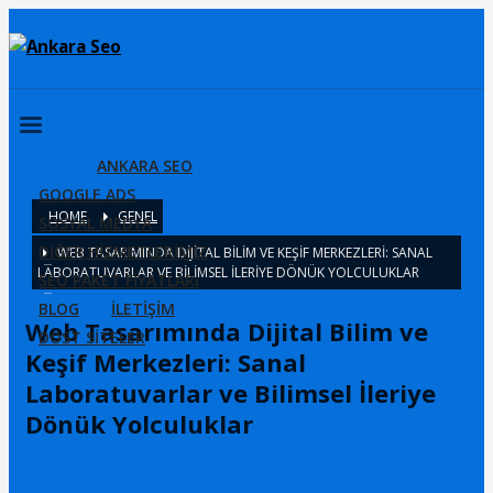
ANKARA SEO
GOOGLE ADS
HOME
GENEL
SOSYAL MEDYA
DİĞER HİZMETLERİMİZ
WEB TASARIMINDA DIJITAL BILIM VE KEŞIF MERKEZLERI: SANAL
LABORATUVARLAR VE BILIMSEL İLERIYE DÖNÜK YOLCULUKLAR
SEO PAKET FİYATLARI
BLOG
İLETİŞİM
Web Tasarımında Dijital Bilim ve
DOST SİTELER
Keşif Merkezleri: Sanal
Laboratuvarlar ve Bilimsel İleriye
Dönük Yolculuklar