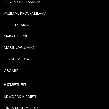
ÖZGÜN WEB TASARIM
YAZIM VE PROGRAMLAMA
LOGO TASARIM
MARKA TESCILI
MOBIL UYGULAMA
SOSYAL MEDYA
VIBOARD
HİZMETLER
ADWORDS HIZMETI
CINEMAXIMUM VIDEO