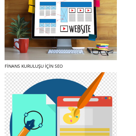
FINANS KURULUŞU IÇIN SEO