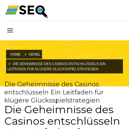
HOME
GENEL
DIE GEHEIMNISSE DES CASINOS ENTSCHLÜSSELN EIN
LEITFADEN FÜR KLÜGERE GLÜCKSSPIELSTRATEGIEN
Die Geheimnisse des Casinos
entschlüsseln Ein Leitfaden für
klügere Glücksspielstrategien
Die Geheimnisse des
Casinos entschlüsseln