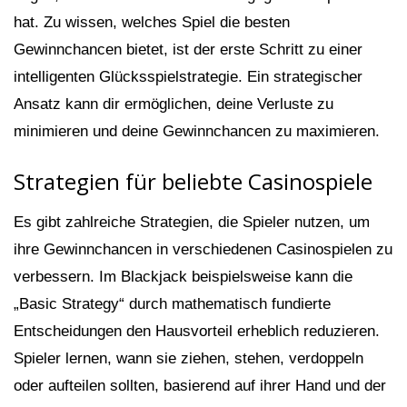
hat. Zu wissen, welches Spiel die besten
Gewinnchancen bietet, ist der erste Schritt zu einer
intelligenten Glücksspielstrategie. Ein strategischer
Ansatz kann dir ermöglichen, deine Verluste zu
minimieren und deine Gewinnchancen zu maximieren.
Strategien für beliebte Casinospiele
Es gibt zahlreiche Strategien, die Spieler nutzen, um
ihre Gewinnchancen in verschiedenen Casinospielen zu
verbessern. Im Blackjack beispielsweise kann die
„Basic Strategy“ durch mathematisch fundierte
Entscheidungen den Hausvorteil erheblich reduzieren.
Spieler lernen, wann sie ziehen, stehen, verdoppeln
oder aufteilen sollten, basierend auf ihrer Hand und der