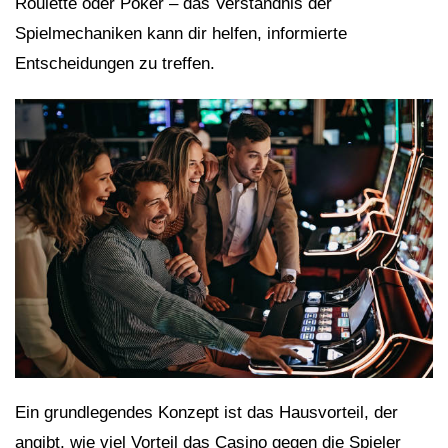
Roulette oder Poker – das Verständnis der
Spielmechaniken kann dir helfen, informierte
Entscheidungen zu treffen.
Ein grundlegendes Konzept ist das Hausvorteil, der
angibt, wie viel Vorteil das Casino gegen die Spieler