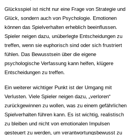
Glücksspiel ist nicht nur eine Frage von Strategie und
Glück, sondern auch von Psychologie. Emotionen
können das Spielverhalten erheblich beeinflussen.
Spieler neigen dazu, unüberlegte Entscheidungen zu
treffen, wenn sie euphorisch sind oder sich frustriert
fühlen. Das Bewusstsein über die eigene
psychologische Verfassung kann helfen, klügere
Entscheidungen zu treffen.
Ein weiterer wichtiger Punkt ist der Umgang mit
Verlusten. Viele Spieler neigen dazu, „verloren“
zurückgewinnen zu wollen, was zu einem gefährlichen
Spielverhalten führen kann. Es ist wichtig, realistisch
zu bleiben und nicht von emotionalen Impulsen
gesteuert zu werden, um verantwortungsbewusst zu