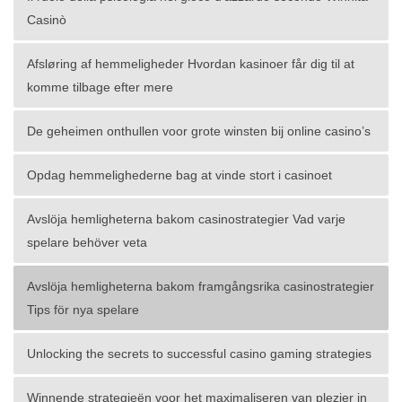
Casinò
Afsløring af hemmeligheder Hvordan kasinoer får dig til at
komme tilbage efter mere
De geheimen onthullen voor grote winsten bij online casino’s
Opdag hemmelighederne bag at vinde stort i casinoet
Avslöja hemligheterna bakom casinostrategier Vad varje
spelare behöver veta
Avslöja hemligheterna bakom framgångsrika casinostrategier
Tips för nya spelare
Unlocking the secrets to successful casino gaming strategies
Winnende strategieën voor het maximaliseren van plezier in