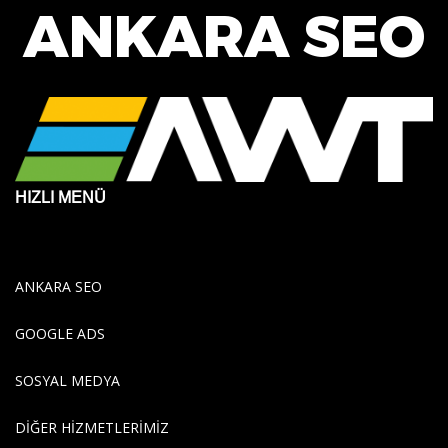
ANKARA SEO
HIZLI MENÜ
ANKARA SEO
GOOGLE ADS
SOSYAL MEDYA
DİĞER HİZMETLERİMİZ