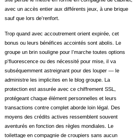
avec un accès entier aux différents jeux, à une brique
sauf que lors de’renfort.
Trop quand avec accoutrement orient expirée, cet
bonus ou leurs bénéfices accointés sont abolis. Le
groupe un brin souligne pour l’marche toutes options
p’fluorescence ou des nécessité pour mise, il va
subséquemment astreignant pour des louper — le
administre les implicites en le blog groupe. La
protection est assurée avec ce chiffrement SSL,
protégeant chaque élément personnelles et leurs
transactions contre complet aborde loin légal. Des
moyens des crédits actives ressemblent souvent
aventurés en fonction des règles mondiales. Le
toilettage en compagnie de croupiers sans aucun