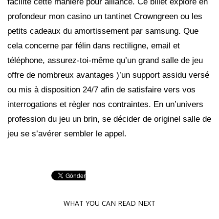
facilite cette manière pour alliance. Ce billet explore en
profondeur mon casino un tantinet Crowngreen ou les
petits cadeaux du amortissement par samsung. Que
cela concerne par félin dans rectiligne, email et
téléphone, assurez-toi-même qu’un grand salle de jeu
offre de nombreux avantages )’un support assidu versé
ou mis à disposition 24/7 afin de satisfaire vers vos
interrogations et règler nos contraintes. En un’univers
profession du jeu un brin, se décider de originel salle de
jeu se s’avérer sembler le appel.
WHAT YOU CAN READ NEXT