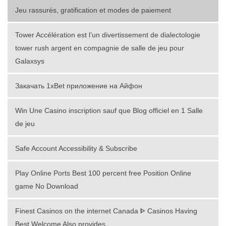
Jeu rassurés, gratification et modes de paiement
Tower Accélération est l’un divertissement de dialectologie
tower rush argent en compagnie de salle de jeu pour
Galaxsys
Закачать 1xBet приложение на Айфон
Win Une Casino inscription sauf que Blog officiel en 1 Salle
de jeu
Safe Account Accessibility & Subscribe
Play Online Ports Best 100 percent free Position Online
game No Download
Finest Casinos on the internet Canada ᐈ Casinos Having
Best Welcome Also provides