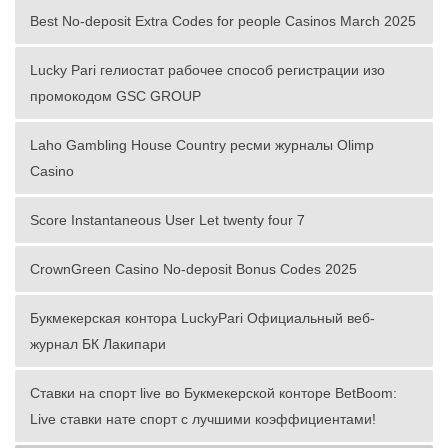
Best No-deposit Extra Codes for people Casinos March 2025
Lucky Pari гелиостат рабочее способ регистрации изо
промокодом GSC GROUP
Laho Gambling House Country ресми журналы Olimp
Casino
Score Instantaneous User Let twenty four 7
CrownGreen Сasino No-deposit Bonus Codes 2025
Букмекерская контора LuckyPari Официальный веб-
журнал БК Лакипари
Ставки на спорт live во Букмекерской конторе BetBoom:
Live ставки нате спорт с лучшими коэффициентами!