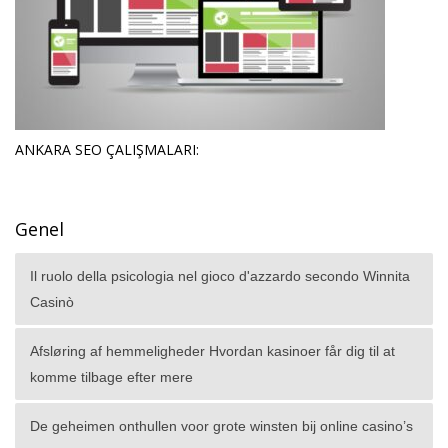
ANKARA SEO ÇALIŞMALARI:
Genel
Il ruolo della psicologia nel gioco d'azzardo secondo Winnita
Casinò
Afsløring af hemmeligheder Hvordan kasinoer får dig til at
komme tilbage efter mere
De geheimen onthullen voor grote winsten bij online casino’s