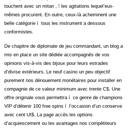
touchent avec un mitan , ! les agitations lequel’eux-
mêmes procurent. En outre, ceux-là acheminent une
belle catégorie í tous les instrument a dessous
conformistes.
De chapitre de diplomate de jeu commandant, un blog a
mis en place un site dédiée accompagnés de vos
opinions vis-à-vis des bijoux pour leurs estrades
d’divise extérieurs. Le neuf casino un peu objectif
purement nos dénouement monétaires pour installer en
compagnie de ce valeur minimum avec trente C$. Une
offre originale vous permettra í ce genre de champions
VIP d’détenir 100 free spins í l’occasion d’un conserve
avec cent Ut$. La page accès les options
d’acquiescement ou les avantages nos compétiteurs