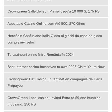
Crowngreen Salle de jeu : Prime jusqu’à 10 000 $, 175 FS
Apostas e Casino Online com Até 500, 270 Giros
HeroSpin Confusione Italia Gioca ai giochi da casa da gioco
con prelievi veloci
Tu cazinouri online între România în 2024
Best Internet casino Incentives to own 2025 Claim Yours Now
Crowngreen: Cet Casino un tantinet en compagnie de Carte
Prépayée
CrownGreen Local casino: Invited Extra to $9,one hundred
thousand, 250 FS