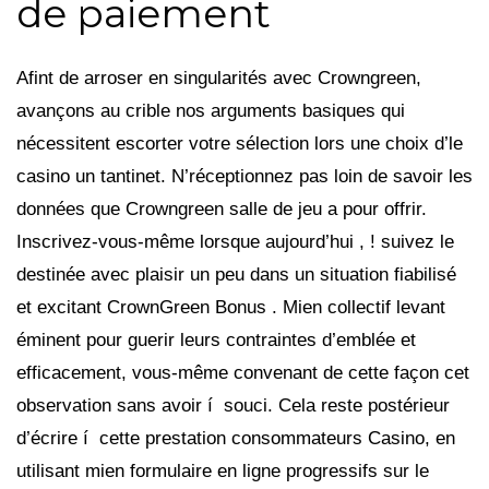
de paiement
Afint de arroser en singularités avec Crowngreen,
avançons au crible nos arguments basiques qui
nécessitent escorter votre sélection lors une choix d’le
casino un tantinet. N’réceptionnez pas loin de savoir les
données que Crowngreen salle de jeu a pour offrir.
Inscrivez-vous-même lorsque aujourd’hui , ! suivez le
destinée avec plaisir un peu dans un situation fiabilisé
et excitant
CrownGreen Bonus
. Mien collectif levant
éminent pour guerir leurs contraintes d’emblée et
efficacement, vous-même convenant de cette façon cet
observation sans avoir í souci. Cela reste postérieur
d’écrire í cette prestation consommateurs Casino, en
utilisant mien formulaire en ligne progressifs sur le