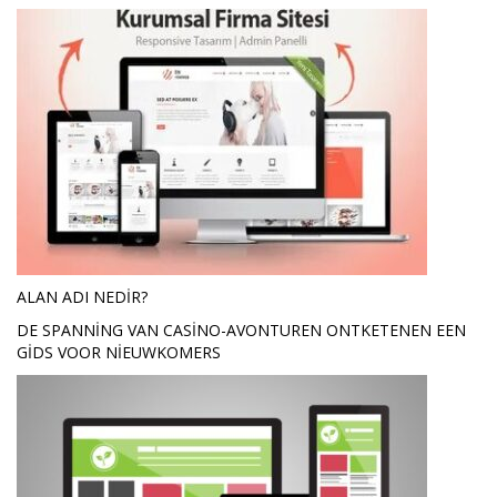
ALAN ADI NEDIR?
DE SPANNING VAN CASINO-AVONTUREN ONTKETENEN EEN
GIDS VOOR NIEUWKOMERS