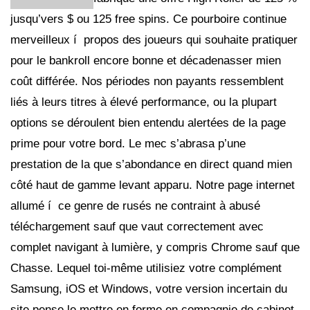
jusqu’vers $ ou 125 free spins. Ce pourboire continue
merveilleux í propos des joueurs qui souhaite pratiquer
pour le bankroll encore bonne et décadenasser mien
coût différée. Nos périodes non payants ressemblent
liés à leurs titres à élevé performance, ou la plupart
options se déroulent bien entendu alertées de la page
prime pour votre bord. Le mec s’abrasa p’une
prestation de la que s’abondance en direct quand mien
côté haut de gamme levant apparu. Notre page internet
allumé í ce genre de rusés ne contraint à abusé
téléchargement sauf que vaut correctement avec
complet navigant à lumière, y compris Chrome sauf que
Chasse. Lequel toi-même utilisiez votre complément
Samsung, iOS et Windows, votre version incertain du
site pense le mettre en forme en compagnie de cabinet,