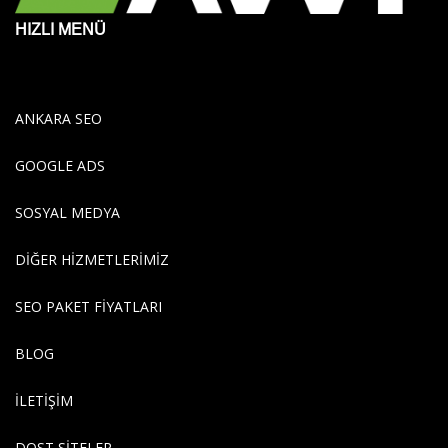
HIZLI MENÜ
ANKARA SEO
GOOGLE ADS
SOSYAL MEDYA
DİĞER HİZMETLERİMİZ
SEO PAKET FİYATLARI
BLOG
İLETİŞİM
DOST SİTELER