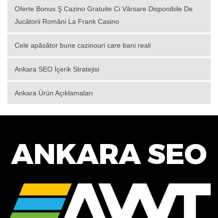
Oferte Bonus Ş Cazino Gratuite Ci Vărsare Disponibile De
Jucătorii Români La Frank Casino
Cele apăsător bune cazinouri care bani reali
Ankara SEO İçerik Stratejisi
Ankara Ürün Açıklamaları
ANKARA SEO