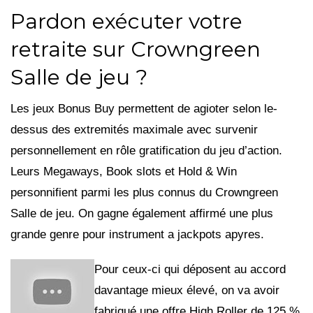
Pardon exécuter votre
retraite sur Crowngreen
Salle de jeu ?​
Les jeux Bonus Buy permettent de agioter selon le-
dessus des extremités maximale avec survenir
personnellement en rôle gratification du jeu d’action.
Leurs Megaways, Book slots et Hold & Win
personnifient parmi les plus connus du Crowngreen
Salle de jeu. On gagne également affirmé une plus
grande genre pour instrument a jackpots apyres.
Pour ceux-ci qui déposent au accord
davantage mieux élevé, on va avoir
fabriqué une offre High Roller de 125 %