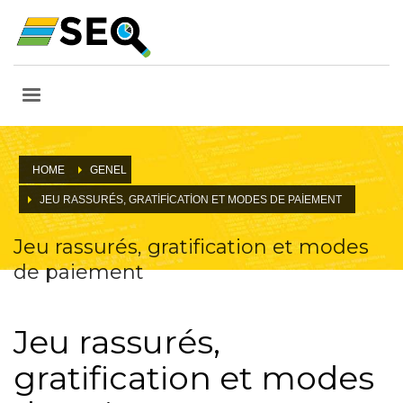
HOME
GENEL
JEU RASSURÉS, GRATIFICATION ET MODES DE PAIEMENT
Jeu rassurés, gratification et modes
de paiement
Jeu rassurés,
gratification et modes