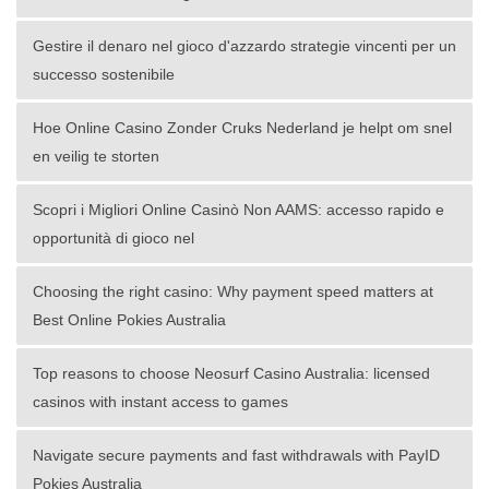
Gestire il denaro nel gioco d'azzardo strategie vincenti per un
successo sostenibile
Hoe Online Casino Zonder Cruks Nederland je helpt om snel
en veilig te storten
Scopri i Migliori Online Casinò Non AAMS: accesso rapido e
opportunità di gioco nel
Choosing the right casino: Why payment speed matters at
Best Online Pokies Australia
Top reasons to choose Neosurf Casino Australia: licensed
casinos with instant access to games
Navigate secure payments and fast withdrawals with PayID
Pokies Australia