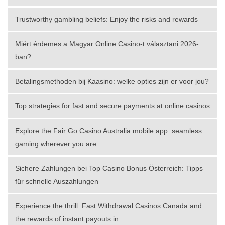
Trustworthy gambling beliefs: Enjoy the risks and rewards
Miért érdemes a Magyar Online Casino-t választani 2026-
ban?
Betalingsmethoden bij Kaasino: welke opties zijn er voor jou?
Top strategies for fast and secure payments at online casinos
Explore the Fair Go Casino Australia mobile app: seamless
gaming wherever you are
Sichere Zahlungen bei Top Casino Bonus Österreich: Tipps
für schnelle Auszahlungen
Experience the thrill: Fast Withdrawal Casinos Canada and
the rewards of instant payouts in