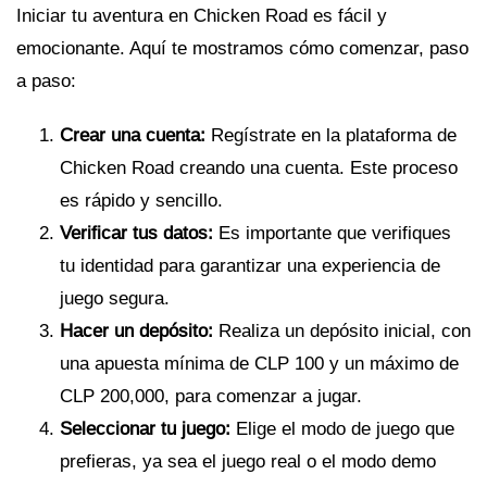
Iniciar tu aventura en Chicken Road es fácil y
emocionante. Aquí te mostramos cómo comenzar, paso
a paso:
Crear una cuenta:
Regístrate en la plataforma de
Chicken Road creando una cuenta. Este proceso
es rápido y sencillo.
Verificar tus datos:
Es importante que verifiques
tu identidad para garantizar una experiencia de
juego segura.
Hacer un depósito:
Realiza un depósito inicial, con
una apuesta mínima de CLP 100 y un máximo de
CLP 200,000, para comenzar a jugar.
Seleccionar tu juego:
Elige el modo de juego que
prefieras, ya sea el juego real o el modo demo