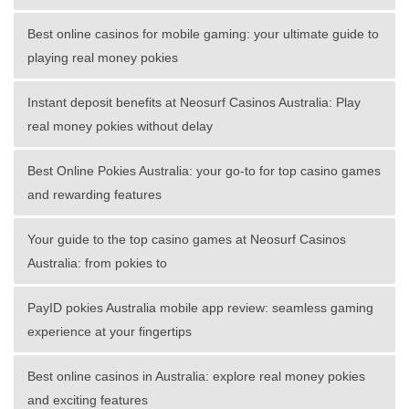
Best online casinos for mobile gaming: your ultimate guide to
playing real money pokies
Instant deposit benefits at Neosurf Casinos Australia: Play
real money pokies without delay
Best Online Pokies Australia: your go-to for top casino games
and rewarding features
Your guide to the top casino games at Neosurf Casinos
Australia: from pokies to
PayID pokies Australia mobile app review: seamless gaming
experience at your fingertips
Best online casinos in Australia: explore real money pokies
and exciting features