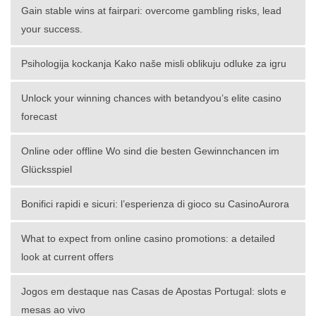
Gain stable wins at fairpari: overcome gambling risks, lead
your success.
Psihologija kockanja Kako naše misli oblikuju odluke za igru
Unlock your winning chances with betandyou’s elite casino
forecast
Online oder offline Wo sind die besten Gewinnchancen im
Glücksspiel
Bonifici rapidi e sicuri: l’esperienza di gioco su CasinoAurora
What to expect from online casino promotions: a detailed
look at current offers
Jogos em destaque nas Casas de Apostas Portugal: slots e
mesas ao vivo