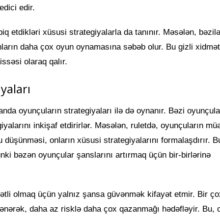
dici edir.
q etdikləri xüsusi strategiyalarla da tanınır. Məsələn, bəzilə
onların daha çox oyun oynamasına səbəb olur. Bu gizli xidmət
issəsi olaraq qalır.
yaları
nda oyunçuların strategiyaları ilə də oynanır. Bəzi oyunçular
yalarını inkişaf etdirirlər. Məsələn, ruletdə, oyunçuların m
düşünməsi, onların xüsusi strategiyalarını formalaşdırır. B
ünki bəzən oyunçular şanslarını artırmaq üçün bir-birlərinə
ətli olmaq üçün yalnız şansa güvənmək kifayət etmir. Bir ço
yrənərək, daha az risklə daha çox qazanmağı hədəfləyir. Bu, 