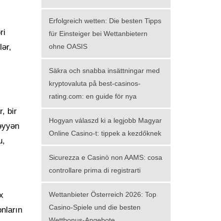
Erfolgreich wetten: Die besten Tipps
ri
für Einsteiger bei Wettanbietern
lər,
ohne OASIS
Säkra och snabba insättningar med
kryptovaluta på best-casinos-
rating.com: en guide för nya
, bir
Hogyan válaszd ki a legjobb Magyar
üəyyən
Online Casino-t: tippek a kezdőknek
u,
Sicurezza e Casinò non AAMS: cosa
controllare prima di registrarti
x
Wettanbieter Österreich 2026: Top
Casino-Spiele und die besten
onların
Wettbonus-Angebote