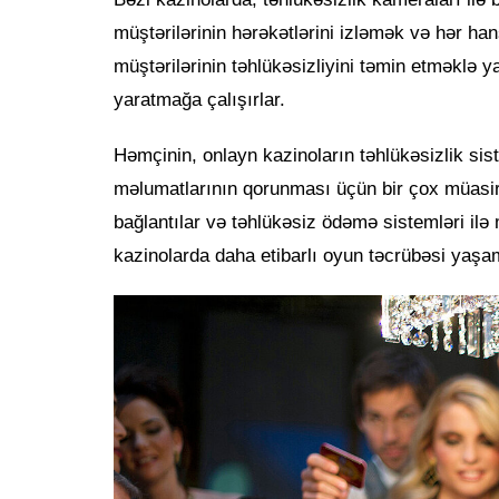
müştərilərinin hərəkətlərini izləmək və hər han
müştərilərinin təhlükəsizliyini təmin etməklə 
yaratmağa çalışırlar.
Həmçinin, onlayn kazinoların təhlükəsizlik sist
məlumatlarının qorunması üçün bir çox müasir t
bağlantılar və təhlükəsiz ödəmə sistemləri ilə m
kazinolarda daha etibarlı oyun təcrübəsi yaşa