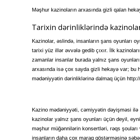
Məşhur kazinoların arxasında gizli qalan heka
Tarixin dərinliklərində kazinola
Kazinolar, əslində, insanların şans oyunları oy
tarixi yüz illər əvvələ gedib çıxır. İlk kazinola
zamanlar insanlar burada yalnız şans oyunları i
arxasında isə çox sayda gizli hekayə var; bu h
mədəniyyətin dərinliklərinə dalmaq üçün
http:
Kazino mədəniyyəti, cəmiyyətin dəyişməsi ilə 
kazinolar yalnız şans oyunları üçün deyil, ey
məşhur müğənnilərin konsertləri, rəqs şouları v
insanların daha çox maraq göstərməsinə səbə