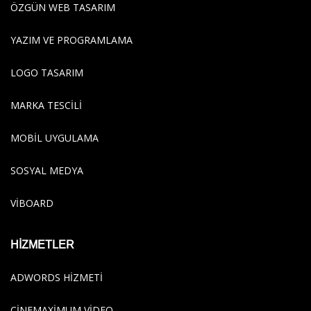
ÖZGÜN WEB TASARIM
YAZIM VE PROGRAMLAMA
LOGO TASARIM
MARKA TESCILI
MOBIL UYGULAMA
SOSYAL MEDYA
VIBOARD
HİZMETLER
ADWORDS HIZMETI
CINEMAXIMUM VIDEO