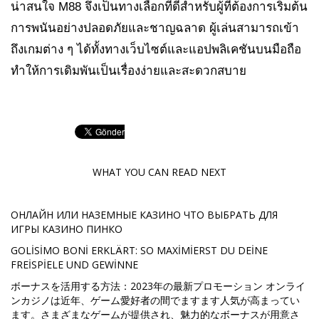
น่าสนใจ M88 จึงเป็นทางเลือกที่ดีสำหรับผู้ที่ต้องการเริ่มต้น
การพนันอย่างปลอดภัยและชาญฉลาด ผู้เล่นสามารถเข้า
ถึงเกมต่าง ๆ ได้ทั้งทางเว็บไซต์และแอปพลิเคชันบนมือถือ
ทำให้การเดิมพันเป็นเรื่องง่ายและสะดวกสบาย
WHAT YOU CAN READ NEXT
ОНЛАЙН ИЛИ НАЗЕМНЫЕ КАЗИНО ЧТО ВЫБРАТЬ ДЛЯ
ИГРЫ КАЗИНО ПИНКО
GOLISIMO BONI ERKLÄRT: SO MAXIMIERST DU DEINE
FREISPIELE UND GEWINNE
ボーナスを活用する方法：2023年の最新プロモーション オンライ
ンカジノは近年、ゲーム愛好者の間でますます人気が高まってい
ます。さまざまなゲームが提供され、魅力的なボーナスが用意さ