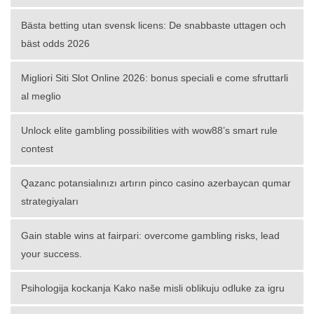
Bästa betting utan svensk licens: De snabbaste uttagen och
bäst odds 2026
Migliori Siti Slot Online 2026: bonus speciali e come sfruttarli
al meglio
Unlock elite gambling possibilities with wow88’s smart rule
contest
Qazanc potansialınızı artırın pinco casino azerbaycan qumar
strategiyaları
Gain stable wins at fairpari: overcome gambling risks, lead
your success.
Psihologija kockanja Kako naše misli oblikuju odluke za igru