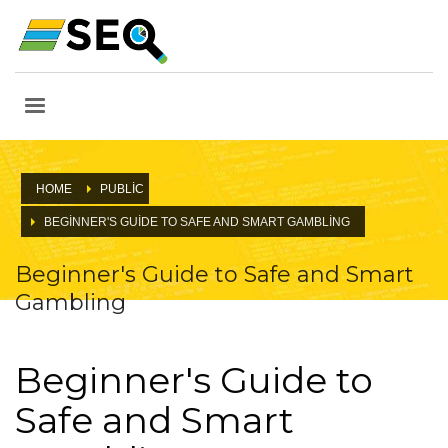
HOME
PUBLIC
BEGINNER'S GUIDE TO SAFE AND SMART GAMBLING
Beginner's Guide to Safe and Smart
Gambling
Beginner's Guide to
Safe and Smart