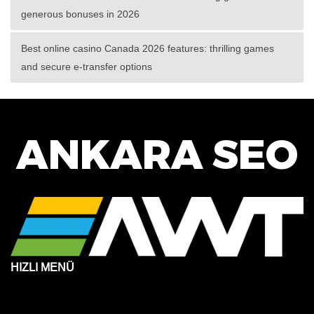
generous bonuses in 2026
Best online casino Canada 2026 features: thrilling games
and secure e-transfer options
ANKARA SEO
HIZLI MENÜ