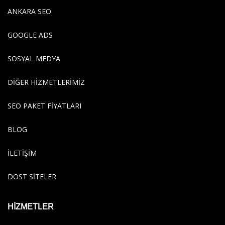
ANKARA SEO
GOOGLE ADS
SOSYAL MEDYA
DİĞER HİZMETLERİMİZ
SEO PAKET FİYATLARI
BLOG
İLETİŞİM
DOST SİTELER
HİZMETLER