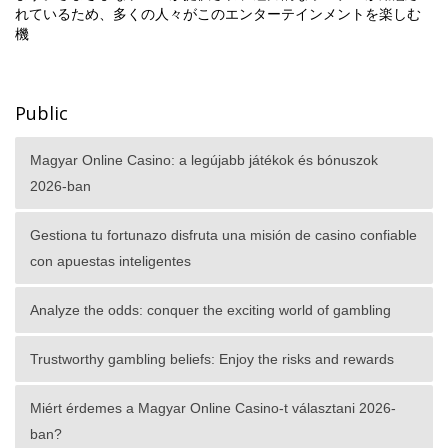
れているため、多くの人々がこのエンターテインメントを楽しむ
機
Public
Magyar Online Casino: a legújabb játékok és bónuszok
2026-ban
Gestiona tu fortunazo disfruta una misión de casino confiable
con apuestas inteligentes
Analyze the odds: conquer the exciting world of gambling
Trustworthy gambling beliefs: Enjoy the risks and rewards
Miért érdemes a Magyar Online Casino-t választani 2026-
ban?