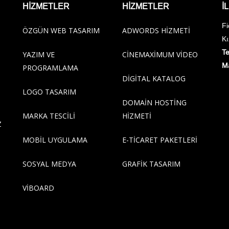
HİZMETLER
HİZMETLER
İ
Fi
ÖZGÜN WEB TASARIM
ADWORDS HIZMETI
Kı
Te
YAZIM VE
CINEMAXIMUM VIDEO
Ma
PROGRAMLAMA
DIGITAL KATALOG
LOGO TASARIM
DOMAIN HOSTING
MARKA TESCILI
HIZMETI
Z
MOBIL UYGULAMA
E-TICARET PAKETLERI
SOSYAL MEDYA
GRAFIK TASARIM
VIBOARD