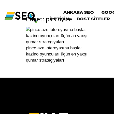
ANKARA SEO
GOOG
Etiket:
pinco aze
İLETİŞİM
DOST SİTELER
pinco aze lotereyasına başla:
kazino oyunçuları üçün ən yaxşı
qumar strategiyaları