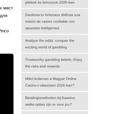
játékok és bónuszok 2026-ban
х мест
Gestiona tu fortunazo disfruta una
 для
misión de casino confiable con
apuestas inteligentes
Pinco
Analyze the odds: conquer the
exciting world of gambling
Trustworthy gambling beliefs: Enjoy
the risks and rewards
Miért érdemes a Magyar Online
Casino-t választani 2026-ban?
Betalingsmethoden bij Kaasino:
welke opties zijn er voor jou?