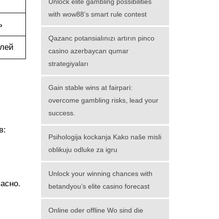
Unlock elite gambling possibilities
with wow88’s smart rule contest
ь
Qazanc potansialınızı artırın pinco
блей
casino azerbaycan qumar
strategiyaları
Gain stable wins at fairpari:
overcome gambling risks, lead your
success.
в:
Psihologija kockanja Kako naše misli
oblikuju odluke za igru
Unlock your winning chances with
асно.
betandyou’s elite casino forecast
Online oder offline Wo sind die