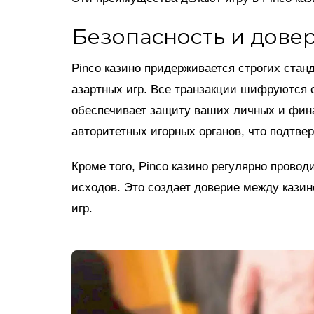
Безопасность и дове
Pinco казино придерживается строгих стан
азартных игр. Все транзакции шифруются 
обеспечивает защиту ваших личных и фина
авторитетных игорных органов, что подтвер
Кроме того, Pinco казино регулярно провод
исходов. Это создает доверие между казин
игр.