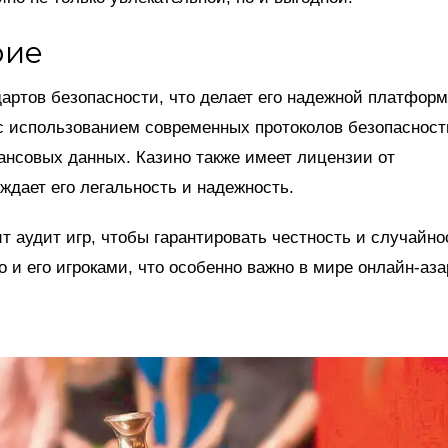
рие
дартов безопасности, что делает его надежной платфор
с использованием современных протоколов безопасност
нсовых данных. Казино также имеет лицензии от
ждает его легальность и надежность.
ит аудит игр, чтобы гарантировать честность и случайно
о и его игроками, что особенно важно в мире онлайн-аз