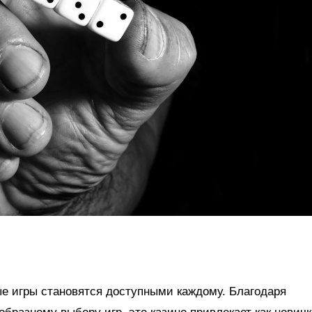
ые игры становятся доступными каждому. Благодаря