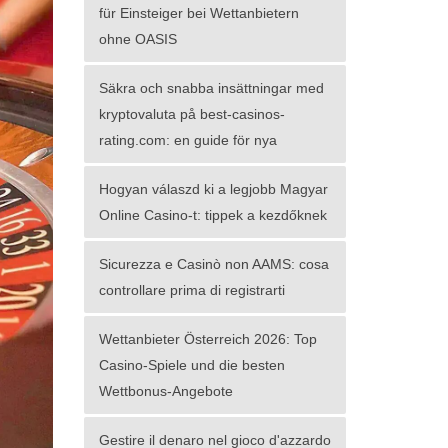
für Einsteiger bei Wettanbietern
ohne OASIS
Säkra och snabba insättningar med
kryptovaluta på best-casinos-
rating.com: en guide för nya
Hogyan válaszd ki a legjobb Magyar
Online Casino-t: tippek a kezdőknek
Sicurezza e Casinò non AAMS: cosa
controllare prima di registrarti
Wettanbieter Österreich 2026: Top
Casino-Spiele und die besten
Wettbonus-Angebote
Gestire il denaro nel gioco d'azzardo