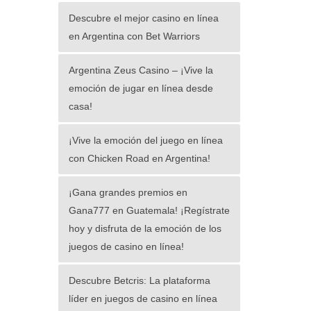
Descubre el mejor casino en línea
en Argentina con Bet Warriors
Argentina Zeus Casino – ¡Vive la
emoción de jugar en línea desde
casa!
¡Vive la emoción del juego en línea
con Chicken Road en Argentina!
¡Gana grandes premios en
Gana777 en Guatemala! ¡Regístrate
hoy y disfruta de la emoción de los
juegos de casino en línea!
Descubre Betcris: La plataforma
líder en juegos de casino en línea