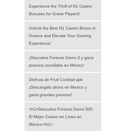
Experience the Thrill of N1 Casino
Bonuses for Greek Players!
Unlock the Best N1 Casino Bonus in
Greece and Elevate Your Gaming
Experience!
¡Descubre Fortune Gems 3 y gana
premios increíbles en México!
Disfruta de Fruit Cocktail apk:
¡Descárgalo ahora en Mexico y
gana grandes premios!
<h1>Descubre Fortune Gems 500:
El Mejor Casino en Línea en
México</h1>