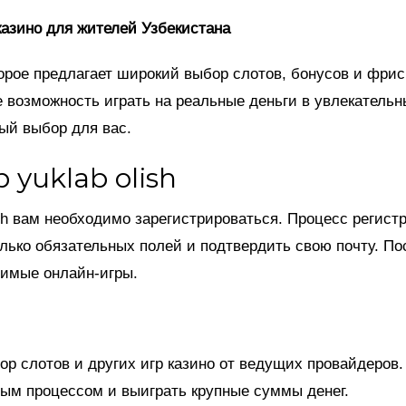
-казино для жителей Узбекистана
которое предлагает широкий выбор слотов, бонусов и фри
е возможность играть на реальные деньги в увлекательн
чный выбор для вас.
 yuklab olish
ish вам необходимо зарегистрироваться. Процесс регист
олько обязательных полей и подтвердить свою почту. По
бимые онлайн-игры.
бор слотов и других игр казино от ведущих провайдеров.
ым процессом и выиграть крупные суммы денег.