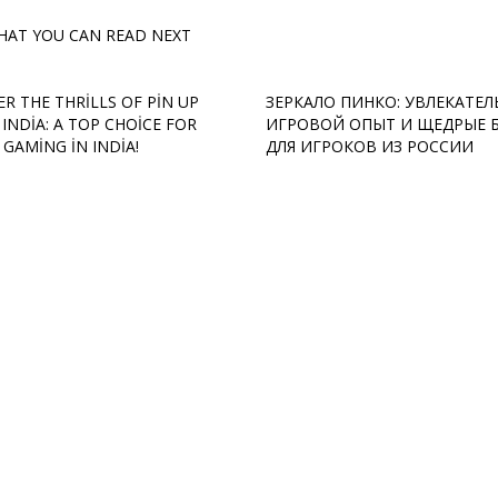
HAT YOU CAN READ NEXT
ER THE THRILLS OF PIN UP
ЗЕРКАЛО ПИНКО: УВЛЕКАТЕ
 INDIA: A TOP CHOICE FOR
ИГРОВОЙ ОПЫТ И ЩЕДРЫЕ 
 GAMING IN INDIA!
ДЛЯ ИГРОКОВ ИЗ РОССИИ