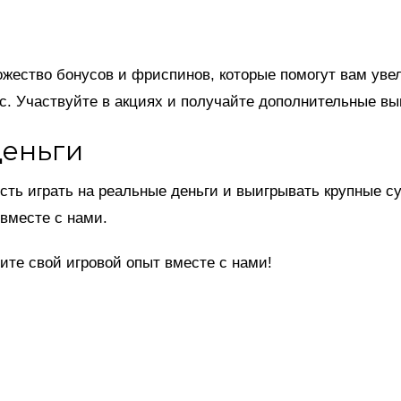
ножество бонусов и фриспинов, которые помогут вам уве
с. Участвуйте в акциях и получайте дополнительные вы
деньги
ность играть на реальные деньги и выигрывать крупные с
вместе с нами.
ите свой игровой опыт вместе с нами!