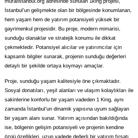
muralistanbul.org adresinde sunulan
1king
projesi,
İstanbul’un gelişmekte olan bir bölgesinde konumlanan,
hem yaşam hem de yatırım potansiyeli yüksek bir
gayrimenkul projesidir. Bu proje, modern mimarisi,
sunduğu olanaklar ve stratejik konumu ile dikkat
çekmektedir. Potansiyel alıcılar ve yatırımcılar için
kapsamlı bilgiler sunarak, projenin sunduğu değerleri
detaylı bir şekilde ortaya koymayı amaçlar.
Proje, sunduğu yaşam kalitesiyle öne çıkmaktadır.
Sosyal donatıları, yeşil alanları ve ulaşım kolaylıkları ile
sakinlerine konforlu bir yaşam vadeden 1 King, aynı
zamanda İstanbul’un dinamik yapısına uyum sağlayan
bir yaşam alanı sunar. Yatırım açısından bakıldığında
ise, bölgenin gelişim potansiyeli ve projenin kendine
özgü özellikleri, uzun vadede değerli bir yatırım fırsatı