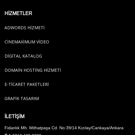
HİZMETLER
ADWORDS HIZMETI
CINEMAXIMUM VIDEO
DIGITAL KATALOG
DOMAIN HOSTING HIZMETI
E-TICARET PAKETLERI
GRAFIK TASARIM
İLETİŞİM
Fidanlık Mh. Mithatpaşa Cd. No:39/14 Kızılay/Cankaya/Ankara