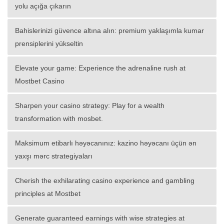
yolu açığa çıkarın
Bahislerinizi güvence altına alın: premium yaklaşımla kumar
prensiplerini yükseltin
Elevate your game: Experience the adrenaline rush at
Mostbet Casino
Sharpen your casino strategy: Play for a wealth
transformation with mosbet.
Maksimum etibarlı həyəcanınız: kazino həyəcanı üçün ən
yaxşı mərc strategiyaları
Cherish the exhilarating casino experience and gambling
principles at Mostbet
Generate guaranteed earnings with wise strategies at