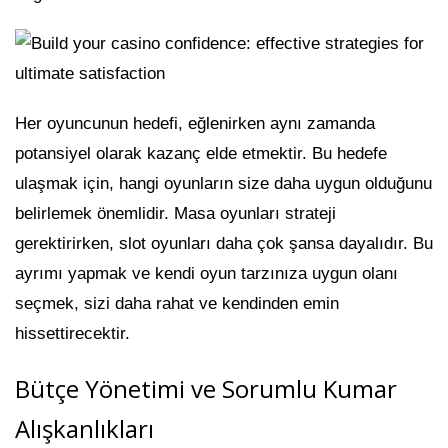
Her oyuncunun hedefi, eğlenirken aynı zamanda
potansiyel olarak kazanç elde etmektir. Bu hedefe
ulaşmak için, hangi oyunların size daha uygun olduğunu
belirlemek önemlidir. Masa oyunları strateji
gerektirirken, slot oyunları daha çok şansa dayalıdır. Bu
ayrımı yapmak ve kendi oyun tarzınıza uygun olanı
seçmek, sizi daha rahat ve kendinden emin
hissettirecektir.
Bütçe Yönetimi ve Sorumlu Kumar
Alışkanlıkları