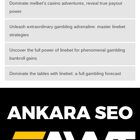
Dominate melbet’s casino adventures, reveal true payout
power.
Unleash extraordinary gambling adrenaline: master linebet
strategies
Uncover the full power of linebet for phenomenal gambling
bankroll gains
Dominate the tables with linebet: a full gambling forecast
ANKARA SEO