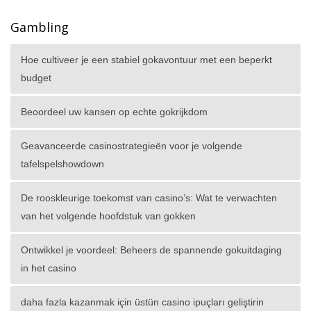
Gambling
Hoe cultiveer je een stabiel gokavontuur met een beperkt
budget
Beoordeel uw kansen op echte gokrijkdom
Geavanceerde casinostrategieën voor je volgende
tafelspelshowdown
De rooskleurige toekomst van casino’s: Wat te verwachten
van het volgende hoofdstuk van gokken
Ontwikkel je voordeel: Beheers de spannende gokuitdaging
in het casino
daha fazla kazanmak için üstün casino ipuçları geliştirin