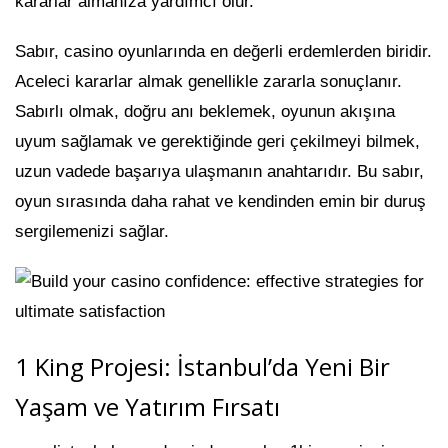
kararlar almanıza yardımcı olur.
Sabır, casino oyunlarında en değerli erdemlerden biridir.
Aceleci kararlar almak genellikle zararla sonuçlanır.
Sabırlı olmak, doğru anı beklemek, oyunun akışına
uyum sağlamak ve gerektiğinde geri çekilmeyi bilmek,
uzun vadede başarıya ulaşmanın anahtarıdır. Bu sabır,
oyun sırasında daha rahat ve kendinden emin bir duruş
sergilemenizi sağlar.
1 King Projesi: İstanbul’da Yeni Bir
Yaşam ve Yatırım Fırsatı