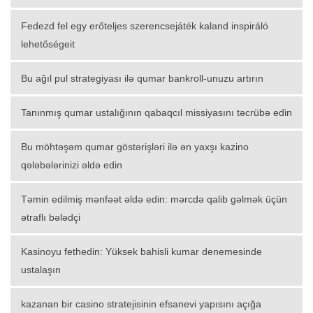
Fedezd fel egy erőteljes szerencsejáték kaland inspiráló
lehetőségeit
Bu ağıl pul strategiyası ilə qumar bankroll-unuzu artırın
Tanınmış qumar ustalığının qabaqcıl missiyasını təcrübə edin
Bu möhtəşəm qumar göstərişləri ilə ən yaxşı kazino
qələbələrinizi əldə edin
Təmin edilmiş mənfəət əldə edin: mərcdə qalib gəlmək üçün
ətraflı bələdçi
Kasinoyu fethedin: Yüksek bahisli kumar denemesinde
ustalaşın
kazanan bir casino stratejisinin efsanevi yapısını açığa