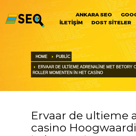
ANKARA SEO
GOOG
İLETİŞİM
DOST SİTELER
HOME
PUBLIC
ERVAAR DE ULTIEME ADRENALINE MET BETORY 
ROLLER MOMENTEN IN HET CASINO
Ervaar de ultieme 
casino Hoogwaardi