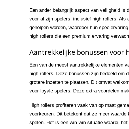
Een ander belangrijk aspect van veiligheid is 
voor al zijn spelers, inclusief high rollers. A
geholpen worden, waardoor hun speelervaring so
high rollers die een premium ervaring verwacht
Aantrekkelijke bonussen voor h
Een van de meest aantrekkelijke elementen va
high rollers. Deze bonussen zijn bedoeld om 
grotere inzetten te plaatsen. Dit omvat welk
voor loyale spelers. Deze extra voordelen ma
High rollers profiteren vaak van op maat gem
voorkeuren. Dit betekent dat ze meer waarde kr
spelen. Het is een win-win situatie waarbij he