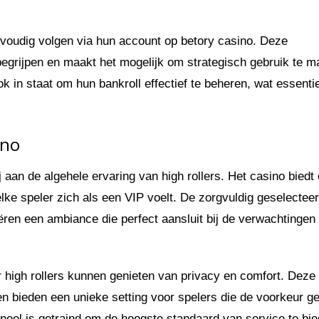
voudig volgen via hun account op betory casino. Deze
begrijpen en maakt het mogelijk om strategisch gebruik te 
 in staat om hun bankroll effectief te beheren, wat essentie
ino
j aan de algehele ervaring van high rollers. Het casino biedt
ke speler zich als een VIP voelt. De zorgvuldig geselectee
eëren een ambiance die perfect aansluit bij de verwachtingen
 high rollers kunnen genieten van privacy en comfort. Deze
 en bieden een unieke setting voor spelers die de voorkeur g
neel is getraind om de hoogste standaard van service te bie