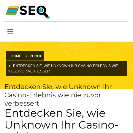
HOME
PUBLIC
ENTDECKEN SIE, WIE UNKNOWN IHR CASINO-ERLEBNIS WIE
NIE ZUVOR VERBESSERT
Entdecken Sie, wie Unknown Ihr
Casino-Erlebnis wie nie zuvor
verbessert
Entdecken Sie, wie
Unknown Ihr Casino-