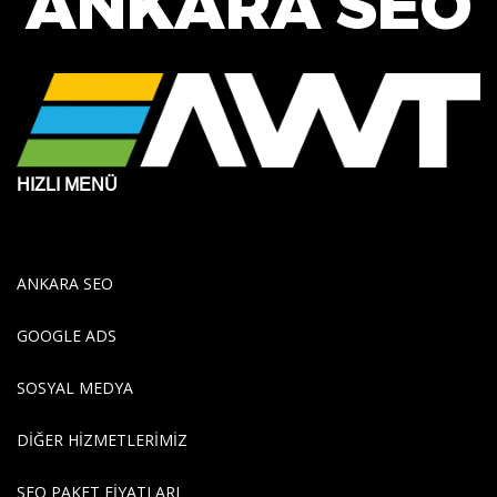
ANKARA SEO
HIZLI MENÜ
ANKARA SEO
GOOGLE ADS
SOSYAL MEDYA
DİĞER HİZMETLERİMİZ
SEO PAKET FİYATLARI