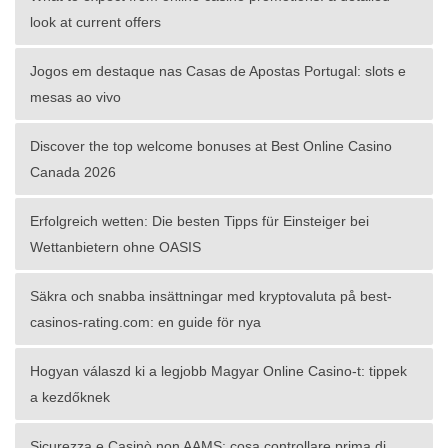
look at current offers
Jogos em destaque nas Casas de Apostas Portugal: slots e
mesas ao vivo
Discover the top welcome bonuses at Best Online Casino
Canada 2026
Erfolgreich wetten: Die besten Tipps für Einsteiger bei
Wettanbietern ohne OASIS
Säkra och snabba insättningar med kryptovaluta på best-
casinos-rating.com: en guide för nya
Hogyan válaszd ki a legjobb Magyar Online Casino-t: tippek
a kezdőknek
Sicurezza e Casinò non AAMS: cosa controllare prima di