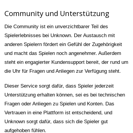
Community und Unterstützung
Die Community ist ein unverzichtbarer Teil des
Spielerlebnisses bei Unknown. Der Austausch mit
anderen Spielern fördert ein Gefühl der Zugehörigkeit
und macht das Spielen noch angenehmer. Außerdem
steht ein engagierter Kundensupport bereit, der rund um
die Uhr für Fragen und Anliegen zur Verfügung steht.
Dieser Service sorgt dafür, dass Spieler jederzeit
Unterstützung erhalten können, sei es bei technischen
Fragen oder Anliegen zu Spielen und Konten. Das
Vertrauen in eine Plattform ist entscheidend, und
Unknown sorgt dafür, dass sich die Spieler gut
aufgehoben fühlen.