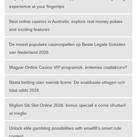
experience at your fingertips
Best online casinos in Australia: explore real money pokies
and exciting features
De meest populaire casinospellen op Beste Legale Goksites
van Nederland 2026
Magyar Online Casino VIP programok: érdemes csatlakozni?
Bästa betting utan svensk licens: De snabbaste uttagen och
bäst odds 2026
Migliori Siti Slot Online 2026: bonus speciali e come sfruttarli
al meglio
Unlock elite gambling possibilities with wow88’s smart rule
contest