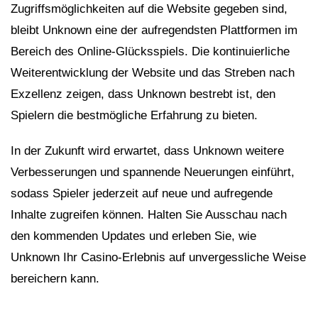
Zugriffsmöglichkeiten auf die Website gegeben sind,
bleibt Unknown eine der aufregendsten Plattformen im
Bereich des Online-Glücksspiels. Die kontinuierliche
Weiterentwicklung der Website und das Streben nach
Exzellenz zeigen, dass Unknown bestrebt ist, den
Spielern die bestmögliche Erfahrung zu bieten.
In der Zukunft wird erwartet, dass Unknown weitere
Verbesserungen und spannende Neuerungen einführt,
sodass Spieler jederzeit auf neue und aufregende
Inhalte zugreifen können. Halten Sie Ausschau nach
den kommenden Updates und erleben Sie, wie
Unknown Ihr Casino-Erlebnis auf unvergessliche Weise
bereichern kann.