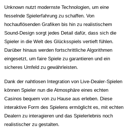
Unknown nutzt modernste Technologien, um eine
fesselnde Spielerfahrung zu schaffen. Von
hochauflösenden Grafiken bis hin zu realistischem
Sound-Design sorgt jedes Detail dafür, dass sich die
Spieler in die Welt des Glücksspiels vertieft fühlen.
Darüber hinaus werden fortschrittliche Algorithmen
eingesetzt, um faire Spiele zu garantieren und ein
sicheres Umfeld zu gewährleisten.
Dank der nahtlosen Integration von Live-Dealer-Spielen
können Spieler nun die Atmosphäre eines echten
Casinos bequem von zu Hause aus erleben. Diese
interaktive Form des Spielens ermöglicht es, mit echten
Dealern zu interagieren und das Spielerlebnis noch
realistischer zu gestalten.