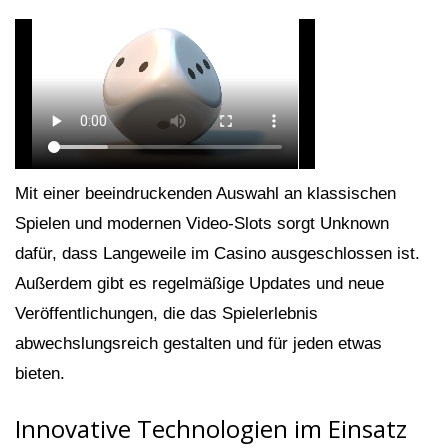
Mit einer beeindruckenden Auswahl an klassischen
Spielen und modernen Video-Slots sorgt Unknown
dafür, dass Langeweile im Casino ausgeschlossen ist.
Außerdem gibt es regelmäßige Updates und neue
Veröffentlichungen, die das Spielerlebnis
abwechslungsreich gestalten und für jeden etwas
bieten.
Innovative Technologien im Einsatz